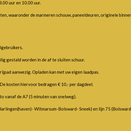
8.00 uur en 10.00 uur.
ten, waaronder de marmeren schouw, paneeldeuren, originele binnen
elgebruikers.
lig gestald worden in de af te sluiten schuur.
prijpad aanwezig. Opladen kan met uw eigen laadpas.
e kosten hiervoor bedragen € 10,- per dagdeel.
o vanaf de A7 (5 minuten van snelweg).
9 (Harlingen(haven)- Witmarsum-Bolsward- Sneek) en lijn 75 (Bolswar