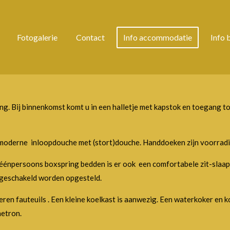
Fotogalerie
Contact
Info accommodatie
Info 
. Bij binnenkomst komt u in een halletje met kapstok en toegang to
oderne inloopdouche met (stort)douche. Handdoeken zijn voorradig.
éénpersoons boxspring bedden is er ook een comfortabele zit-slaap
 geschakeld worden opgesteld.
eren fauteuils . Een kleine koelkast is aanwezig. Een waterkoker en 
netron.