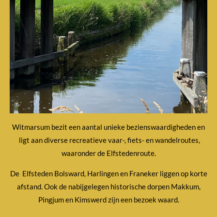
Witmarsum bezit een aantal unieke bezienswaardigheden en
ligt aan diverse recreatieve vaar-, fiets- en wandelroutes,
waaronder de Elfstedenroute.
De Elfsteden Bolsward, Harlingen en Franeker liggen op korte
afstand. Ook de nabijgelegen historische dorpen Makkum,
Pingjum en Kimswerd zijn een bezoek waard.