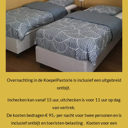
Overnachting in de KoepelPastorie is inclusief een uitgebreid
ontbijt.
Inchecken kan vanaf 15 uur, uitchecken is voor 11 uur op dag
van vertrek.
De kosten bedragen € 95,- per nacht voor twee personen en is
inclusief ontbijt en toeristen-belasting . Kosten voor een